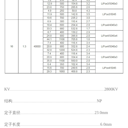
KV...................................................................................2800KV
结构..........................................................................NP
定子直径.................................................................23.0mm
定子长度......................................................................6.0mm