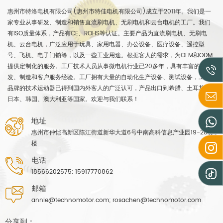
惠州市特洛电机有限公司(惠州市特佳电机有限公司)成立于2011年。我们是一
家专业从事研发、制造和销售直流刷电机、无刷电机和云台电机的工厂。我们
有ISO质量体系，产品有CE、ROHS等认证。主要产品为直流刷电机、无刷电
机、云台电机，广泛应用于玩具、家用电器、办公设备、医疗设备、遥控型
号、飞机、电子门锁等，以及一些工业用途。根据客人的需求，为OEM和ODM
提供定制化的服务。工厂技术人员从事微电机行业已20多年，具有丰富的研
发、制造和客户服务经验。工厂拥有大量的自动化生产设备、测试设备，工厂
品牌的技术运动器已得到国内外客人的广泛认可，产品出口到希腊、土耳其、
日本、韩国、澳大利亚等国家。欢迎与我们联系！
地址
惠州市仲恺高新区陈江街道新华大道6号中南高科信息产业园19-20栋6
楼
电话
18566202575; 15917770862
邮箱
annie@technomotor.com; rosachen@technomotor.com
分享到 :