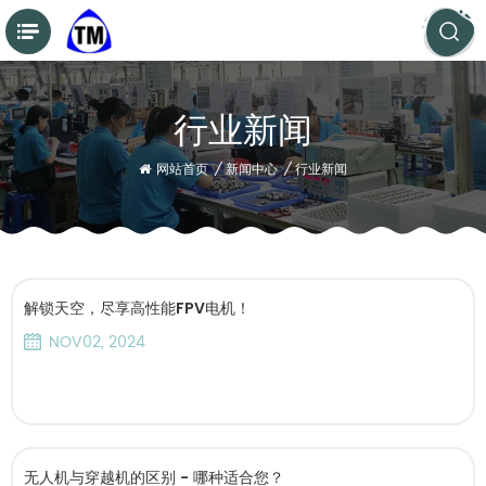
行业新闻
网站首页
/
新闻中心
/
行业新闻
解锁天空，尽享高性能FPV电机！
NOV02, 2024
无人机与穿越机的区别 - 哪种适合您？