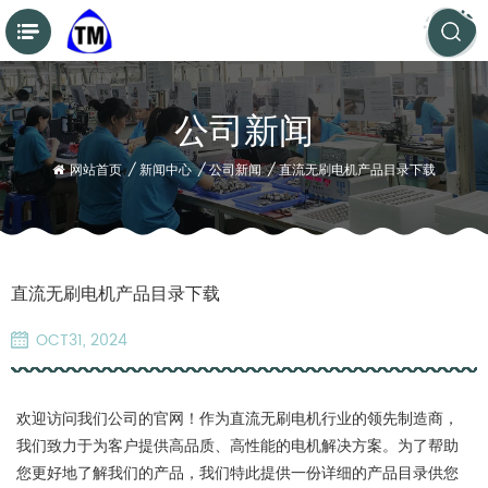
公司新闻
网站首页
/
新闻中心
/
公司新闻
/
直流无刷电机产品目录下载
直流无刷电机产品目录下载
OCT31, 2024
欢迎访问我们公司的官网！作为直流无刷电机行业的领先制造商，
我们致力于为客户提供高品质、高性能的电机解决方案。为了帮助
您更好地了解我们的产品，我们特此提供一份详细的产品目录供您