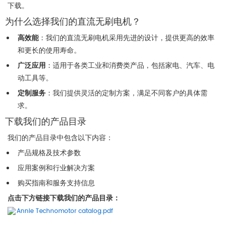
下载。
为什么选择我们的直流无刷电机？
高效能
：我们的直流无刷电机采用先进的设计，提供更高的效率
和更长的使用寿命。
广泛应用
：适用于各类工业和消费类产品，包括家电、汽车、电
动工具等。
定制服务
：我们提供灵活的定制方案，满足不同客户的具体需
求。
下载我们的产品目录
我们的产品目录中包含以下内容：
产品规格及技术参数
应用案例和行业解决方案
购买指南和服务支持信息
点击下方链接下载我们的产品目录：
Annie Technomotor catalog.pdf