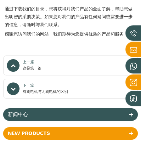
通过下载我们的目录，您将获得对我们产品的全面了解，帮助您做
出明智的采购决策。如果您对我们的产品有任何疑问或需要进一步
的信息，请随时与我们联系。
感谢您访问我们的网站，我们期待为您提供优质的产品和服务！
上一篇
这是第一篇
下一篇
有刷电机与无刷电机的区别
新闻中心
NEW PRODUCTS