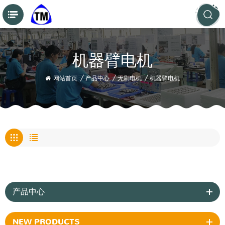
机器臂电机
网站首页
/
产品中心
/
无刷电机
/
机器臂电机
产品中心
NEW PRODUCTS