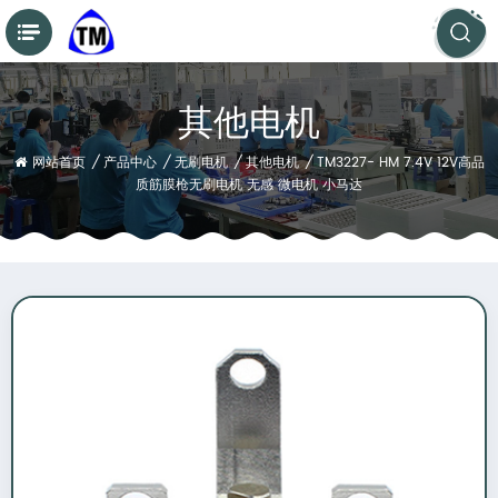
其他电机
网站首页
/
产品中心
/
无刷电机
/
其他电机
/
TM3227- HM 7.4V 12V高品
质筋膜枪无刷电机 无感 微电机 小马达