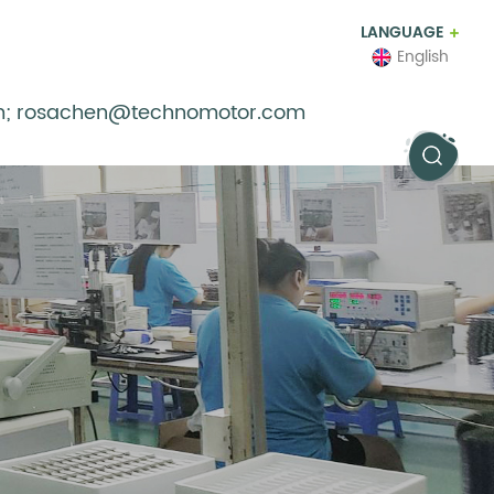
LANGUAGE
English
m; rosachen@technomotor.com