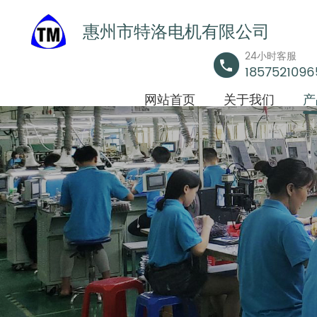
惠州市特洛电机有限公司
24小时客服
1857521096
网站首页
关于我们
产