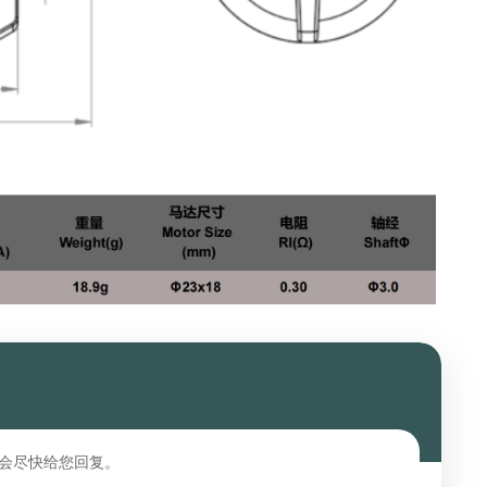
会尽快给您回复。