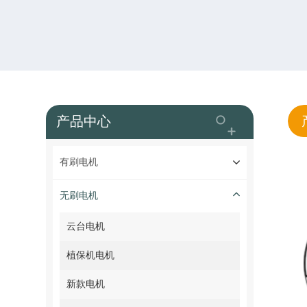
产品中心
有刷电机
无刷电机
云台电机
植保机电机
新款电机