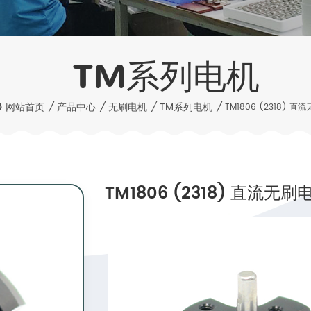
TM系列电机
网站首页
/
产品中心
/
无刷电机
/
TM系列电机
/
TM1806 (2318) 直
TM1806 (2318) 直流无刷