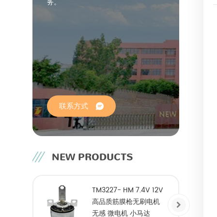
务。
联系方式
NEW PRODUCTS
TM3227- HM 7.4V 12V
高品质筋膜枪无刷电机
无感 微电机 小马达