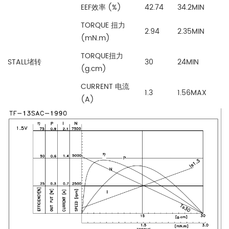
EEF效率 (%)
42.74
34.2MIN
TORQUE 扭力
2.94
2.35MIN
(mN.m)
TORQUE扭力
STALL堵转
30
24MIN
(g.cm)
CURRENT 电流
1.3
1.56MAX
(A)